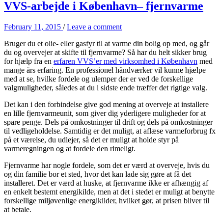
VVS-arbejde i København– fjernvarme
February 11, 2015
/
Leave a comment
Bruger du et olie- eller gasfyr til at varme din bolig op med, og går
du og overvejer at skifte til fjernvarme? Så har du helt sikker brug
for hjælp fra en
erfaren VVS’er med virksomhed i København
med
mange års erfaring. En professionel håndværker vil kunne hjælpe
med at se, hvilke fordele og ulemper der er ved de forskellige
valgmuligheder, således at du i sidste ende træffer det rigtige valg.
Det kan i den forbindelse give god mening at overveje at installere
en lille fjernvarmeunit, som giver dig yderligere muligheder for at
spare penge. Dels på omkostninger til drift og dels på omkostninger
til vedligeholdelse. Samtidig er det muligt, at aflæse varmeforbrug fx
på et værelse, du udlejer, så det er muligt at holde styr på
varmeregningen og at fordele den rimeligt.
Fjernvarme har nogle fordele, som det er værd at overveje, hvis du
og din familie bor et sted, hvor det kan lade sig gøre at få det
installeret. Det er værd at huske, at fjernvarme ikke er afhængig af
en enkelt bestemt energikilde, men at det i stedet er muligt at benytte
forskellige miljøvenlige energikilder, hvilket gør, at prisen bliver til
at betale.