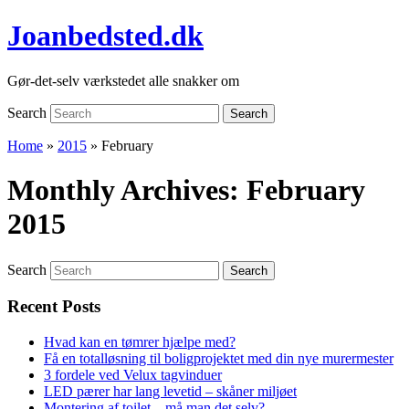
Joanbedsted.dk
Gør-det-selv værkstedet alle snakker om
Search
Search
Home
»
2015
»
February
Monthly Archives:
February
2015
Search
Search
Recent Posts
Hvad kan en tømrer hjælpe med?
Få en totalløsning til boligprojektet med din nye murermester
3 fordele ved Velux tagvinduer
LED pærer har lang levetid – skåner miljøet
Montering af toilet – må man det selv?