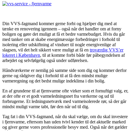
Din VVS-fagmand kommer gerne forbi og hjælper dig med at
tænke en renovering igennem – også når det handler om at forny
boligen og gøre det muligt at få et bedre varmebudget. Hvis du går
med tanker om at skabe energimæssige forbedringer i forhold til
isolering eller udskiftning af vinduer til nogle energivenlige af
slagsen, vil det helt sikkert være muligt at få en
troværdig VVS’er
lokeret i København
, til at komme forbi både før påbegyndelsen af
arbejdet og selvfølgelig også under udførelsen.
Håndværkerne er nemlig på samme side som dig og kommer derfor
gerne og rådgiver dig i forhold til at få den mindst mulige
varmeregning og det bedst mulige indeklima i din bolig.
En af grundene til at fjernvarme ofte virker som et fornuftigt valg, er,
at der ofte er et godt varmeledningsnet fra værkerne og ud til
forbrugerne. Et ledningsnetværk med varmeisolerede rør, så der går
mindst muligt varme tabt, før den når ud til dig.
Tag fat i din VVS-fagmand, når du skal vælge, om du skal investere
i fjernvarme, eftersom han uden tvivl kender til det aktuelle marked
og giver gerne vores professionelle besyv med. Også når det gælder