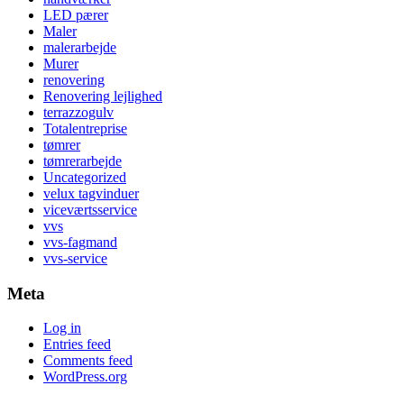
LED pærer
Maler
malerarbejde
Murer
renovering
Renovering lejlighed
terrazzogulv
Totalentreprise
tømrer
tømrerarbejde
Uncategorized
velux tagvinduer
viceværtsservice
vvs
vvs-fagmand
vvs-service
Meta
Log in
Entries feed
Comments feed
WordPress.org