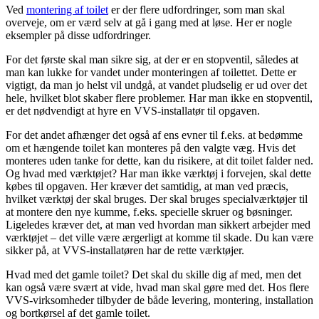
Ved
montering af toilet
er der flere udfordringer, som man skal
overveje, om er værd selv at gå i gang med at løse. Her er nogle
eksempler på disse udfordringer.
For det første skal man sikre sig, at der er en stopventil, således at
man kan lukke for vandet under monteringen af toilettet. Dette er
vigtigt, da man jo helst vil undgå, at vandet pludselig er ud over det
hele, hvilket blot skaber flere problemer. Har man ikke en stopventil,
er det nødvendigt at hyre en VVS-installatør til opgaven.
For det andet afhænger det også af ens evner til f.eks. at bedømme
om et hængende toilet kan monteres på den valgte væg. Hvis det
monteres uden tanke for dette, kan du risikere, at dit toilet falder ned.
Og hvad med værktøjet? Har man ikke værktøj i forvejen, skal dette
købes til opgaven. Her kræver det samtidig, at man ved præcis,
hvilket værktøj der skal bruges. Der skal bruges specialværktøjer til
at montere den nye kumme, f.eks. specielle skruer og bøsninger.
Ligeledes kræver det, at man ved hvordan man sikkert arbejder med
værktøjet – det ville være ærgerligt at komme til skade. Du kan være
sikker på, at VVS-installatøren har de rette værktøjer.
Hvad med det gamle toilet? Det skal du skille dig af med, men det
kan også være svært at vide, hvad man skal gøre med det. Hos flere
VVS-virksomheder tilbyder de både levering, montering, installation
og bortkørsel af det gamle toilet.