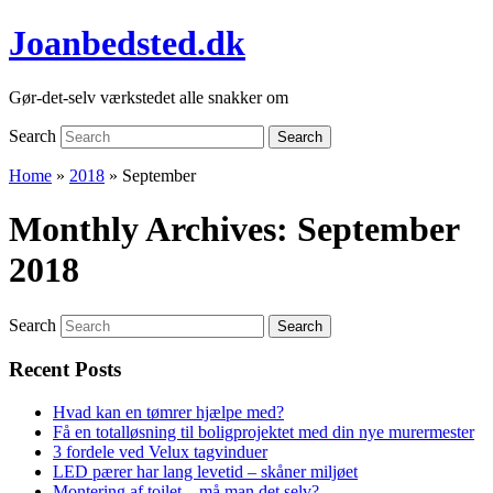
Joanbedsted.dk
Gør-det-selv værkstedet alle snakker om
Search
Search
Home
»
2018
»
September
Monthly Archives:
September
2018
Search
Search
Recent Posts
Hvad kan en tømrer hjælpe med?
Få en totalløsning til boligprojektet med din nye murermester
3 fordele ved Velux tagvinduer
LED pærer har lang levetid – skåner miljøet
Montering af toilet – må man det selv?