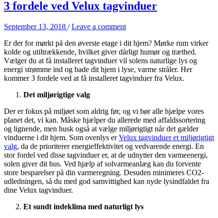
3 fordele ved Velux tagvinduer
September 13, 2018
/
Leave a comment
Er der for mørkt på den øverste etage i dit hjem? Mørke rum virker
kolde og utiltrækkende, hvilket giver dårligt humør og træthed.
Vælger du at få installeret tagvinduer vil solens naturlige lys og
energi strømme ind og bade dit hjem i lyse, varme stråler. Her
kommer 3 fordele ved at få installeret tagvinduer fra Velux.
Det miljørigtige valg
Der er fokus på miljøet som aldrig før, og vi bør alle hjælpe vores
planet det, vi kan. Måske hjælper du allerede med affaldssortering
og lignende, men husk også at vælge miljørigtigt når det gælder
vinduerne i dit hjem. Som ovenlys er
Velux tagvinduer et miljørigtigt
valg
, da de prioriterer energieffektivitet og vedvarende energi. En
stor fordel ved disse tagvinduer er, at de udnytter den varmeenergi,
solen giver dit hus. Ved hjælp af solvarmeanlæg kan du forvente
store besparelser på din varmeregning. Desuden minimeres CO2-
udledningen, så du med god samvittighed kan nyde lysindfaldet fra
dine Velux tagvinduer.
Et sundt indeklima med naturligt lys