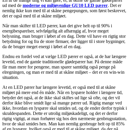
En af de mange ting vi kan gøre, er, at skifte de gamle glødepærer
ud med de
moderne og miljøvenlige GU10 LED pærer
. Det er
nemlig ikke kun med til at skåne pengepungen, som først beskrevet,
det er også med til at skåne miljøet.
Når man skifter til LED pærer, kan det give helt op til 90% i
energibesparelser, selvfølgelig alt afhængig af, hvor meget
belysning, man bruger i løbet af en dag. Dette vil have en rigtig stor
betydning for og fra de store firmaer, der ligger til i store bygninger,
da de bruger meget energi i løbet af en dag.
Endnu en fordel ved at vælge LED pærer er også, at de har længere
levetid, end de gamle traditionelle glødepærer har. På denne måde
får man mere for pengene, man sparer samtidig også penge på
elregningen, og man er med til at skåne miljøet – det er en win-win
situation.
At en LED pærer har længere levetid, er også med til at skåne
miljøet på mere end én måde. Når en lyspære holder i længere tid,
betyder det også, at de ikke skal skiftes ud lige så ofte, og der vil
derfor ikke blive smidt lige så mange pærer ud. Rigtig mange ved
ikke, hvordan en lyspære skal smides ud, og de ender derfor typisk i
skraldespanden. Dette er utrolig miljøskadeligt, og det er derfor
rigtig vigtigt, at man forhører sig hos den nærmeste genbrugsstation,
hvor de skal smides hen. Man kan nemlig genbruge helt op til 85%
af en lyspære, hvilket også er med til at skåne miljøet, da der på