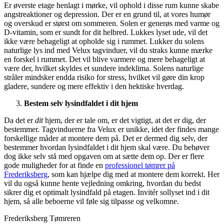
Er øverste etage henlagt i mørke, vil ophold i disse rum kunne skabe
angstreaktioner og depression. Der er en grund til, at vores humør
og overskud er størst om sommeren. Solen er generøs med varme og
D-vitamin, som er sundt for dit helbred. Lukkes lyset ude, vil det
ikke være behageligt at opholde sig i rummet. Lukker du solens
naturlige lys ind med Velux tagvinduer, vil du straks kunne mærke
en forskel i rummet. Det vil blive varmere og mere behageligt at
være der, hvilket skyldes et sundere indeklima. Solens naturlige
stråler mindsker endda risiko for stress, hvilket vil gøre din krop
gladere, sundere og mere effektiv i den hektiske hverdag.
Bestem selv lysindfaldet i dit hjem
Da det er
dit
hjem, der er tale om, er det vigtigt, at det er dig, der
bestemmer. Tagvinduerne fra Velux er unikke, idet der findes mange
forskellige måder at montere dem på. Det er dermed dig selv, der
bestemmer hvordan lysindfaldet i dit hjem skal være. Du behøver
dog ikke selv stå med opgaven om at sætte dem op. Der er flere
gode muligheder for at finde en
professionel tømrer på
Frederiksberg
, som kan hjælpe dig med at montere dem korrekt. Her
vil du også kunne hente vejledning omkring, hvordan du bedst
sikrer dig et optimalt lysindfald på etagen. Invitér sollyset ind i dit
hjem, så alle beboerne vil føle sig tilpasse og velkomne.
Frederiksberg Tømreren