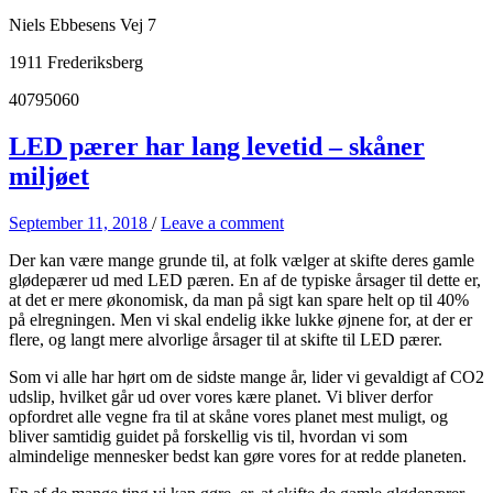
Niels Ebbesens Vej 7
1911 Frederiksberg
40795060
LED pærer har lang levetid – skåner
miljøet
September 11, 2018
/
Leave a comment
Der kan være mange grunde til, at folk vælger at skifte deres gamle
glødepærer ud med LED pæren. En af de typiske årsager til dette er,
at det er mere økonomisk, da man på sigt kan spare helt op til 40%
på elregningen. Men vi skal endelig ikke lukke øjnene for, at der er
flere, og langt mere alvorlige årsager til at skifte til LED pærer.
Som vi alle har hørt om de sidste mange år, lider vi gevaldigt af CO2
udslip, hvilket går ud over vores kære planet. Vi bliver derfor
opfordret alle vegne fra til at skåne vores planet mest muligt, og
bliver samtidig guidet på forskellig vis til, hvordan vi som
almindelige mennesker bedst kan gøre vores for at redde planeten.