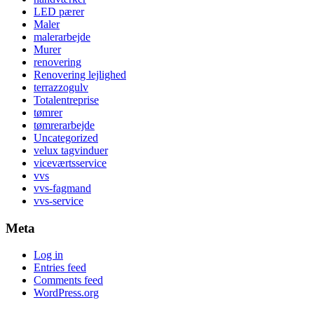
LED pærer
Maler
malerarbejde
Murer
renovering
Renovering lejlighed
terrazzogulv
Totalentreprise
tømrer
tømrerarbejde
Uncategorized
velux tagvinduer
viceværtsservice
vvs
vvs-fagmand
vvs-service
Meta
Log in
Entries feed
Comments feed
WordPress.org