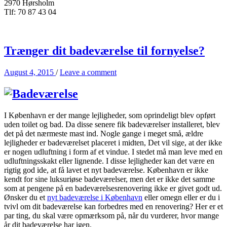
2970 Hørsholm
Tlf: 70 87 43 04
Trænger dit badeværelse til fornyelse?
August 4, 2015
/
Leave a comment
I København er der mange lejligheder, som oprindeligt blev opført
uden toilet og bad. Da disse senere fik badeværelser installeret, blev
det på det nærmeste mast ind. Nogle gange i meget små, ældre
lejligheder er badeværelset placeret i midten, Det vil sige, at der ikke
er nogen udluftning i form af et vindue. I stedet må man leve med en
udluftningsskakt eller lignende. I disse lejligheder kan det være en
rigtig god ide, at få lavet et nyt badeværelse. København er ikke
kendt for sine luksuriøse badeværelser, men det er ikke det samme
som at pengene på en badeværelsesrenovering ikke er givet godt ud.
Ønsker du et
nyt badeværelse i København
eller omegn eller er du i
tvivl om dit badeværelse kan forbedres med en renovering? Her er et
par ting, du skal være opmærksom på, når du vurderer, hvor mange
år dit badeværelse har igen.