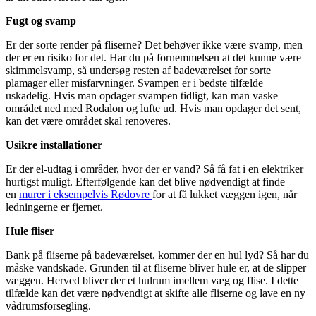
Fugt og svamp
Er der sorte render på fliserne? Det behøver ikke være svamp, men
der er en risiko for det. Har du på fornemmelsen at det kunne være
skimmelsvamp, så undersøg resten af badeværelset for sorte
plamager eller misfarvninger. Svampen er i bedste tilfælde
uskadelig. Hvis man opdager svampen tidligt, kan man vaske
området ned med Rodalon og lufte ud. Hvis man opdager det sent,
kan det være området skal renoveres.
Usikre installationer
Er der el-udtag i områder, hvor der er vand? Så få fat i en elektriker
hurtigst muligt. Efterfølgende kan det blive nødvendigt at finde
en
murer i eksempelvis Rødovre
for at få lukket væggen igen, når
ledningerne er fjernet.
Hule fliser
Bank på fliserne på badeværelset, kommer der en hul lyd? Så har du
måske vandskade. Grunden til at fliserne bliver hule er, at de slipper
væggen. Herved bliver der et hulrum imellem væg og flise. I dette
tilfælde kan det være nødvendigt at skifte alle fliserne og lave en ny
vådrumsforsegling.