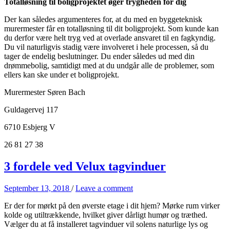
Totalløsning til boligprojektet øger trygheden for dig
Der kan således argumenteres for, at du med en byggeteknisk
murermester får en totalløsning til dit boligprojekt. Som kunde kan
du derfor være helt tryg ved at overlade ansvaret til en fagkyndig.
Du vil naturligvis stadig være involveret i hele processen, så du
tager de endelig beslutninger. Du ender således ud med din
drømmebolig, samtidigt med at du undgår alle de problemer, som
ellers kan ske under et boligprojekt.
Murermester Søren Bach
Guldagervej 117
6710 Esbjerg V
26 81 27 38
3 fordele ved Velux tagvinduer
September 13, 2018
/
Leave a comment
Er der for mørkt på den øverste etage i dit hjem? Mørke rum virker
kolde og utiltrækkende, hvilket giver dårligt humør og træthed.
Vælger du at få installeret tagvinduer vil solens naturlige lys og