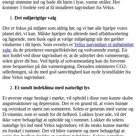
energi strømme ind og bade dit hjem i lyse, varme stråler. Her
kommer 3 fordele ved at få installeret tagvinduer fra Velux.
Det miljørigtige valg
Der er fokus på miljøet som aldrig før, og vi bør alle hjælpe vores
planet det, vi kan. Måske hjælper du allerede med affaldssortering
og lignende, men husk også at vælge miljørigtigt når det gælder
vinduerne i dit hjem. Som ovenlys er
Velux tagvinduer et miljørigtigt
valg
, da de prioriterer energieffektivitet og vedvarende energi. En
stor fordel ved disse tagvinduer er, at de udnytter den varmeenergi,
solen giver dit hus. Ved hjælp af solvarmeanlæg kan du forvente
store besparelser på din varmeregning. Desuden minimeres CO2-
udledningen, så du med god samvittighed kan nyde lysindfaldet fra
dine Velux tagvinduer.
Et sundt indeklima med naturligt lys
Er øverste etage henlagt i mørke, vil ophold i disse rum kunne skabe
angstreaktioner og depression. Der er en grund til, at vores humør
og overskud er størst om sommeren. Solen er generøs med varme og
D-vitamin, som er sundt for dit helbred. Lukkes lyset ude, vil det
ikke være behageligt at opholde sig i rummet. Lukker du solens
naturlige lys ind med Velux tagvinduer, vil du straks kunne mærke
en forskel i rummet. Det vil blive varmere og mere behageligt at