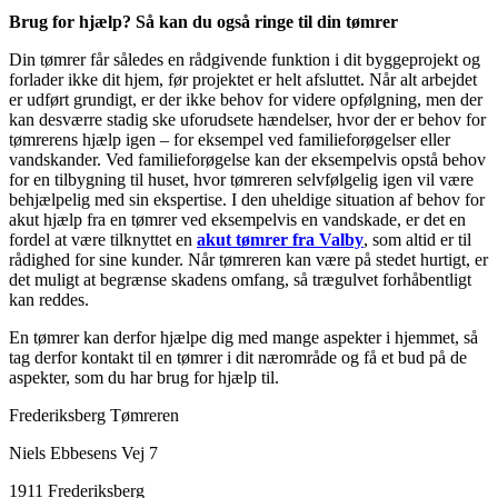
Brug for hjælp? Så kan du også ringe til din tømrer
Din tømrer får således en rådgivende funktion i dit byggeprojekt og
forlader ikke dit hjem, før projektet er helt afsluttet. Når alt arbejdet
er udført grundigt, er der ikke behov for videre opfølgning, men der
kan desværre stadig ske uforudsete hændelser, hvor der er behov for
tømrerens hjælp igen – for eksempel ved familieforøgelser eller
vandskander. Ved familieforøgelse kan der eksempelvis opstå behov
for en tilbygning til huset, hvor tømreren selvfølgelig igen vil være
behjælpelig med sin ekspertise. I den uheldige situation af behov for
akut hjælp fra en tømrer ved eksempelvis en vandskade, er det en
fordel at være tilknyttet en
akut tømrer fra Valby
, som altid er til
rådighed for sine kunder. Når tømreren kan være på stedet hurtigt, er
det muligt at begrænse skadens omfang, så trægulvet forhåbentligt
kan reddes.
En tømrer kan derfor hjælpe dig med mange aspekter i hjemmet, så
tag derfor kontakt til en tømrer i dit nærområde og få et bud på de
aspekter, som du har brug for hjælp til.
Frederiksberg Tømreren
Niels Ebbesens Vej 7
1911 Frederiksberg