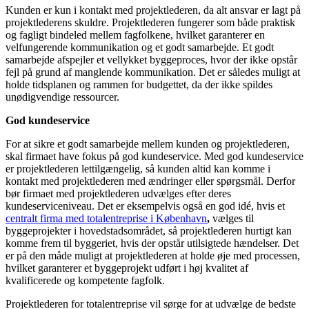
Kunden er kun i kontakt med projektlederen, da alt ansvar er lagt på
projektlederens skuldre. Projektlederen fungerer som både praktisk
og fagligt bindeled mellem fagfolkene, hvilket garanterer en
velfungerende kommunikation og et godt samarbejde. Et godt
samarbejde afspejler et vellykket byggeproces, hvor der ikke opstår
fejl på grund af manglende kommunikation. Det er således muligt at
holde tidsplanen og rammen for budgettet, da der ikke spildes
unødigvendige ressourcer.
God kundeservice
For at sikre et godt samarbejde mellem kunden og projektlederen,
skal firmaet have fokus på god kundeservice. Med god kundeservice
er projektlederen lettilgængelig, så kunden altid kan komme i
kontakt med projektlederen med ændringer eller spørgsmål. Derfor
bør firmaet med projektlederen udvælges efter deres
kundeserviceniveau. Det er eksempelvis også en god idé, hvis et
centralt firma med totalentreprise i København
,
vælges til
byggeprojekter i hovedstadsområdet, så projektlederen hurtigt kan
komme frem til byggeriet, hvis der opstår utilsigtede hændelser. Det
er på den måde muligt at projektlederen at holde øje med processen,
hvilket garanterer et byggeprojekt udført i høj kvalitet af
kvalificerede og kompetente fagfolk.
Projektlederen for totalentreprise vil sørge for at udvælge de bedste