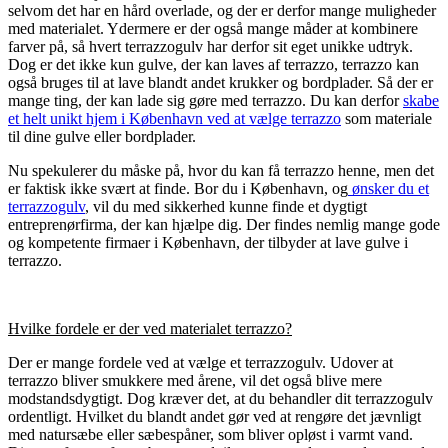
selvom det har en hård overlade, og der er derfor mange muligheder
med materialet. Ydermere er der også mange måder at kombinere
farver på, så hvert terrazzogulv har derfor sit eget unikke udtryk.
Dog er det ikke kun gulve, der kan laves af terrazzo, terrazzo kan
også bruges til at lave blandt andet krukker og bordplader. Så der er
mange ting, der kan lade sig gøre med terrazzo. Du kan derfor
skabe
et helt unikt hjem i København ved at vælge terrazzo
som materiale
til dine gulve eller bordplader.
Nu spekulerer du måske på, hvor du kan få terrazzo henne, men det
er faktisk ikke svært at finde. Bor du i København, og
ønsker du et
terrazzogulv
, vil du med sikkerhed kunne finde et dygtigt
entreprenørfirma, der kan hjælpe dig. Der findes nemlig mange gode
og kompetente firmaer i København, der tilbyder at lave gulve i
terrazzo.
Hvilke fordele er der ved materialet terrazzo?
Der er mange fordele ved at vælge et terrazzogulv. Udover at
terrazzo bliver smukkere med årene, vil det også blive mere
modstandsdygtigt. Dog kræver det, at du behandler dit terrazzogulv
ordentligt. Hvilket du blandt andet gør ved at rengøre det jævnligt
med natursæbe eller sæbespåner, som bliver opløst i varmt vand.