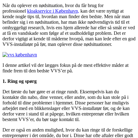
Når du oplever en nødsituation, hvor du får brug for
professionel
kloakservice i København,
kan det være nyttigt at
kende nogle tips til, hvordan man finder den bedste. Men når man
befinder sig i en nødsituation, har man ikke nødvendigvis tid til et
omhyggeligt research, hvis ens hjem allerede har eller så småt er ved
at få en vandskade som følge af et uudholdeligt problem. Det er
derfor vigtigt at kende til måderne hvorpå, man kan lede efter en god
VVS-installatør på før, man oplever disse nødsituationer.
I denne artikel vil der lægges fokus på de mest effektive måder at
finde frem til den bedste VVS’er på.
1. Ring og spørg
Det første du bør gøre er at ringe rundt. Eksempelvis kan du
kontakte din nabo, dine venner, eller andre, som du kan stole på i
forhold til dine problemer i hjemmet. Disse personer har muligvis
arbejdet med en blikkenslager eller VVS-installatør før, og de kan
derfor være i stand til at påpege, hvilken entreprenør eller hvilken
bestemt VVS’er, du bør tage kontakt til.
Der er også en anden mulighed, hvor du kan ringe til de forskellige
entreprenører i det område, du bor i. Disse har ofte aftaler eller godt