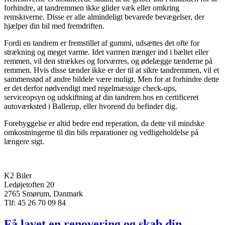
forhindre, at tandremmen ikke glider væk eller omkring
remskiverne. Disse er alle almindeligt bevarede bevægelser, der
hjælper din bil med fremdriften.
Fordi en tandrem er fremstillet af gummi, udsættes det ofte for
strækning og meget varme. Idet varmen trænger ind i bæltet eller
remmen, vil den strækkes og forværres, og ødelægge tænderne på
remmen. Hvis disse tænder ikke er der til at sikre tandremmen, vil et
sammenstød af andre bildele være muligt. Men for at forhindre dette
er det derfor nødvendigt med regelmæssige check-ups,
serviceopsyn og udskiftning af din tandrem hos en certificeret
autoværksted i Ballerup, eller hvorend du befinder dig.
Forebyggelse er altid bedre end reperation, da dette vil mindske
omkostningerne til din bils reparationer og vedligeholdelse på
længere sigt.
K2 Biler‎
Ledøjetoften 20
2765 Smørum, Danmark
Tlf: 45 26 70 09 84
Få lavet en renovering og skab din