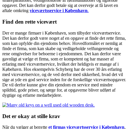
småreparationer, vedligeholdelse af rørinstallationer og lignende
opgaver. Det kan derfor godt betale sig at overveje at få lavet en
aftale omkring
viceværtsservice i København
.
Find den rette vicevært
Der er mange firmaer i København, som tilbyder viceværtservice.
Det kan derfor godt være noget af en opgave at finde det rette firma,
som kan opfylde din ejendoms behov. Hovedformålet er nemlig at
finde et firma, som kan skabe og vedligeholde velfungerende og
rene omgivelser for beboerne i ejendommen. Det kan derfor være
gavnligt at vælge et firma, som er kompetent og har masser af
erfaring med viceværtservice, hvilket der heldigvis er mange af i
Købehavn. Hos eksempelvis Schyberg har de over 30 års erfaring
med viceværtservice, og de ved derfor med sikkerhed, hvad det vil
sige at yde en god service inden for de forskellige viceværtsopgaver.
De vil derfor kunne give din ejendom en service med mindre
spildtid, gode priser, og sørge for, at opgaverne bliver udført af
dygtige og erfarne medarbejdere.
Det er okay at stille krav
Når du vælger at benytte
et firmas viceværtsservice i København
,