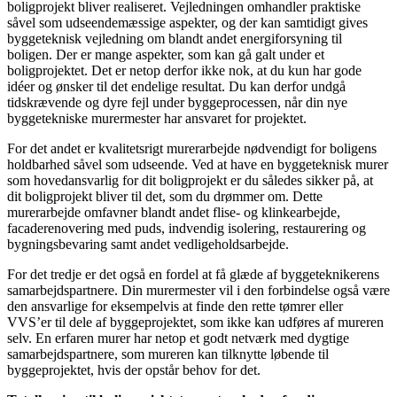
boligprojekt bliver realiseret. Vejledningen omhandler praktiske
såvel som udseendemæssige aspekter, og der kan samtidigt gives
byggeteknisk vejledning om blandt andet energiforsyning til
boligen. Der er mange aspekter, som kan gå galt under et
boligprojektet. Det er netop derfor ikke nok, at du kun har gode
idéer og ønsker til det endelige resultat. Du kan derfor undgå
tidskrævende og dyre fejl under byggeprocessen, når din nye
byggetekniske murermester har ansvaret for projektet.
For det andet er kvalitetsrigt murerarbejde nødvendigt for boligens
holdbarhed såvel som udseende. Ved at have en byggeteknisk murer
som hovedansvarlig for dit boligprojekt er du således sikker på, at
dit boligprojekt bliver til det, som du drømmer om. Dette
murerarbejde omfavner blandt andet flise- og klinkearbejde,
facaderenovering med puds, indvendig isolering, restaurering og
bygningsbevaring samt andet vedligeholdsarbejde.
For det tredje er det også en fordel at få glæde af byggeteknikerens
samarbejdspartnere. Din murermester vil i den forbindelse også være
den ansvarlige for eksempelvis at finde den rette tømrer eller
VVS’er til dele af byggeprojektet, som ikke kan udføres af mureren
selv. En erfaren murer har netop et godt netværk med dygtige
samarbejdspartnere, som mureren kan tilknytte løbende til
byggeprojektet, hvis der opstår behov for det.