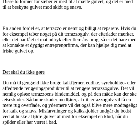
Disse to former for sæber er med til at mætte gulvet, og det er med
til at beskytte gulvet mod skidt og snavs.
En anden fordel er, at terrazzo er nemt og billigt at reparere. Hvis du
for eksempel taber noget på dit terrazzogulv, der efterlader mærker,
eller det har fået et mat udtryk efter flere års brug, så er det bare med
at kontakte et dygtigt entreprenørfirma, der kan hjælpe dig med at
friske gulvet op.
Det skal du ikke gøre
Du må til gengæld ikke bruge kalkfjerner, eddike, syreholdige- eller
affedtende rengøringsprodukter til at rengøre terrazzogulve. Det vil
nemlig opløse terrazzoens bindemiddel, og på den måde kan der ske
ætseskader. Sådanne skader medfører, at dit terrazzogulv vil få en
mere rug overflade, og ydermere vil det også blive mere modtageligt
for kalk og snavs. Misfarvninger og kalkskjolder undgår du bedst
ved at huske at tørre gulvet af med for eksempel en klud, når du
spilder eller har været i bad.