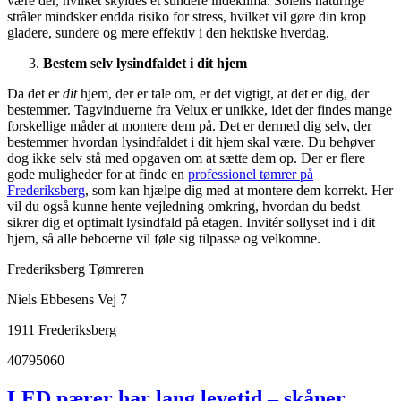
være der, hvilket skyldes et sundere indeklima. Solens naturlige
stråler mindsker endda risiko for stress, hvilket vil gøre din krop
gladere, sundere og mere effektiv i den hektiske hverdag.
Bestem selv lysindfaldet i dit hjem
Da det er
dit
hjem, der er tale om, er det vigtigt, at det er dig, der
bestemmer. Tagvinduerne fra Velux er unikke, idet der findes mange
forskellige måder at montere dem på. Det er dermed dig selv, der
bestemmer hvordan lysindfaldet i dit hjem skal være. Du behøver
dog ikke selv stå med opgaven om at sætte dem op. Der er flere
gode muligheder for at finde en
professionel tømrer på
Frederiksberg
, som kan hjælpe dig med at montere dem korrekt. Her
vil du også kunne hente vejledning omkring, hvordan du bedst
sikrer dig et optimalt lysindfald på etagen. Invitér sollyset ind i dit
hjem, så alle beboerne vil føle sig tilpasse og velkomne.
Frederiksberg Tømreren
Niels Ebbesens Vej 7
1911 Frederiksberg
40795060
LED pærer har lang levetid – skåner