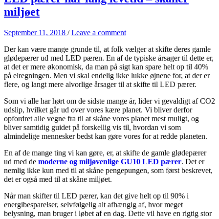
miljøet
September 11, 2018
/
Leave a comment
Der kan være mange grunde til, at folk vælger at skifte deres gamle
glødepærer ud med LED pæren. En af de typiske årsager til dette er,
at det er mere økonomisk, da man på sigt kan spare helt op til 40%
på elregningen. Men vi skal endelig ikke lukke øjnene for, at der er
flere, og langt mere alvorlige årsager til at skifte til LED pærer.
Som vi alle har hørt om de sidste mange år, lider vi gevaldigt af CO2
udslip, hvilket går ud over vores kære planet. Vi bliver derfor
opfordret alle vegne fra til at skåne vores planet mest muligt, og
bliver samtidig guidet på forskellig vis til, hvordan vi som
almindelige mennesker bedst kan gøre vores for at redde planeten.
En af de mange ting vi kan gøre, er, at skifte de gamle glødepærer
ud med de
moderne og miljøvenlige GU10 LED pærer
. Det er
nemlig ikke kun med til at skåne pengepungen, som først beskrevet,
det er også med til at skåne miljøet.
Når man skifter til LED pærer, kan det give helt op til 90% i
energibesparelser, selvfølgelig alt afhængig af, hvor meget
belysning, man bruger i løbet af en dag. Dette vil have en rigtig stor