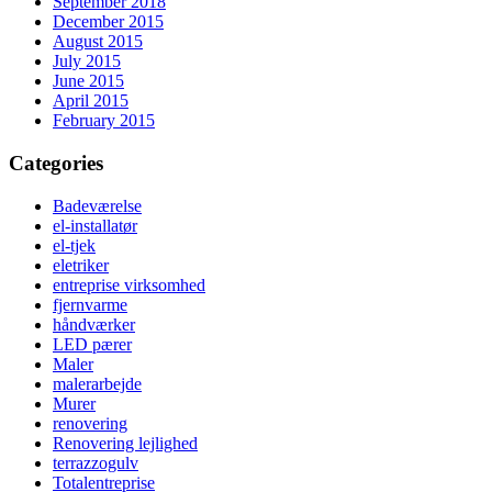
September 2018
December 2015
August 2015
July 2015
June 2015
April 2015
February 2015
Categories
Badeværelse
el-installatør
el-tjek
eletriker
entreprise virksomhed
fjernvarme
håndværker
LED pærer
Maler
malerarbejde
Murer
renovering
Renovering lejlighed
terrazzogulv
Totalentreprise