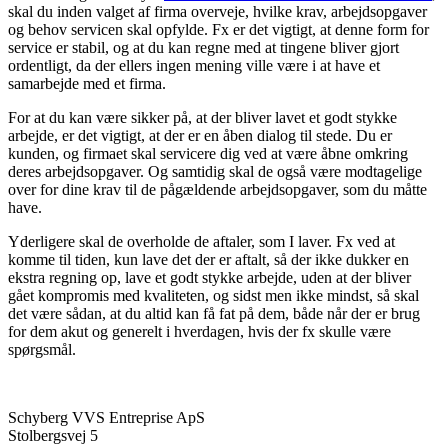
skal du inden valget af firma overveje, hvilke krav, arbejdsopgaver
og behov servicen skal opfylde. Fx er det vigtigt, at denne form for
service er stabil, og at du kan regne med at tingene bliver gjort
ordentligt, da der ellers ingen mening ville være i at have et
samarbejde med et firma.
For at du kan være sikker på, at der bliver lavet et godt stykke
arbejde, er det vigtigt, at der er en åben dialog til stede. Du er
kunden, og firmaet skal servicere dig ved at være åbne omkring
deres arbejdsopgaver. Og samtidig skal de også være modtagelige
over for dine krav til de pågældende arbejdsopgaver, som du måtte
have.
Yderligere skal de overholde de aftaler, som I laver. Fx ved at
komme til tiden, kun lave det der er aftalt, så der ikke dukker en
ekstra regning op, lave et godt stykke arbejde, uden at der bliver
gået kompromis med kvaliteten, og sidst men ikke mindst, så skal
det være sådan, at du altid kan få fat på dem, både når der er brug
for dem akut og generelt i hverdagen, hvis der fx skulle være
spørgsmål.
Schyberg VVS Entreprise ApS
Stolbergsvej 5