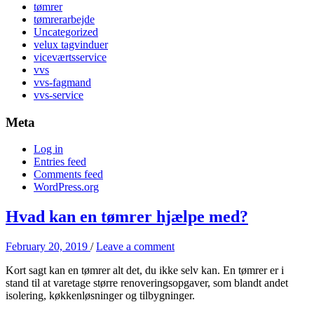
tømrer
tømrerarbejde
Uncategorized
velux tagvinduer
viceværtsservice
vvs
vvs-fagmand
vvs-service
Meta
Log in
Entries feed
Comments feed
WordPress.org
Hvad kan en tømrer hjælpe med?
February 20, 2019
/
Leave a comment
Kort sagt kan en tømrer alt det, du ikke selv kan. En tømrer er i
stand til at varetage større renoveringsopgaver, som blandt andet
isolering, køkkenløsninger og tilbygninger.