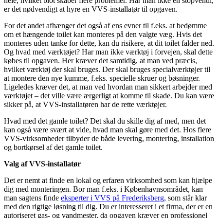
hele, hvilket blot skaber flere problemer. Har man ikke en stopventil,
er det nødvendigt at hyre en VVS-installatør til opgaven.
For det andet afhænger det også af ens evner til f.eks. at bedømme
om et hængende toilet kan monteres på den valgte væg. Hvis det
monteres uden tanke for dette, kan du risikere, at dit toilet falder ned.
Og hvad med værktøjet? Har man ikke værktøj i forvejen, skal dette
købes til opgaven. Her kræver det samtidig, at man ved præcis,
hvilket værktøj der skal bruges. Der skal bruges specialværktøjer til
at montere den nye kumme, f.eks. specielle skruer og bøsninger.
Ligeledes kræver det, at man ved hvordan man sikkert arbejder med
værktøjet – det ville være ærgerligt at komme til skade. Du kan være
sikker på, at VVS-installatøren har de rette værktøjer.
Hvad med det gamle toilet? Det skal du skille dig af med, men det
kan også være svært at vide, hvad man skal gøre med det. Hos flere
VVS-virksomheder tilbyder de både levering, montering, installation
og bortkørsel af det gamle toilet.
Valg af VVS-installatør
Det er nemt at finde en lokal og erfaren virksomhed som kan hjælpe
dig med monteringen. Bor man f.eks. i Københavnsområdet, kan
man sagtens finde
eksperter i VVS på Frederiksberg
, som står klar
med den rigtige løsning til dig. Du er interesseret i et firma, der er en
autoriseret gas- og vandmester, da opgaven kræver en professionel