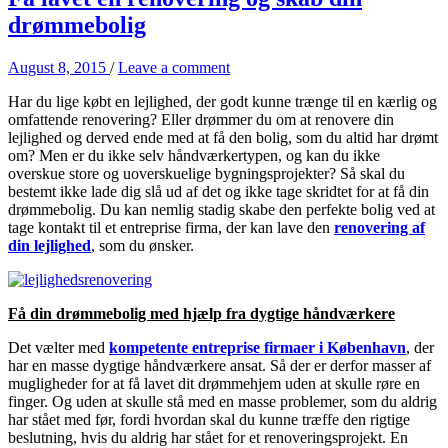
drømmebolig
August 8, 2015
/
Leave a comment
Har du lige købt en lejlighed, der godt kunne trænge til en kærlig og
omfattende renovering? Eller drømmer du om at renovere din
lejlighed og derved ende med at få den bolig, som du altid har drømt
om? Men er du ikke selv håndværkertypen, og kan du ikke
overskue store og uoverskuelige bygningsprojekter? Så skal du
bestemt ikke lade dig slå ud af det og ikke tage skridtet for at få din
drømmebolig. Du kan nemlig stadig skabe den perfekte bolig ved at
tage kontakt til et entreprise firma, der kan lave den
renovering af
din lejlighed
, som du ønsker.
Få din drømmebolig med hjælp fra dygtige håndværkere
Det vælter med
kompetente entreprise firmaer i København
, der
har en masse dygtige håndværkere ansat. Så der er derfor masser af
mugligheder for at få lavet dit drømmehjem uden at skulle røre en
finger. Og uden at skulle stå med en masse problemer, som du aldrig
har stået med før, fordi hvordan skal du kunne træffe den rigtige
beslutning, hvis du aldrig har stået for et renoveringsprojekt. En