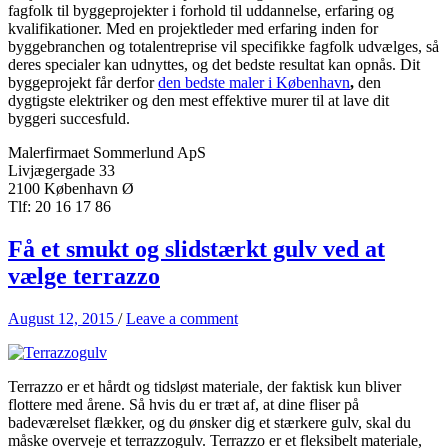
fagfolk til byggeprojekter i forhold til uddannelse, erfaring og
kvalifikationer. Med en projektleder med erfaring inden for
byggebranchen og totalentreprise vil specifikke fagfolk udvælges, så
deres specialer kan udnyttes, og det bedste resultat kan opnås. Dit
byggeprojekt får derfor
den bedste maler i København
,
den
dygtigste elektriker og den mest effektive murer til at lave dit
byggeri succesfuld.
Malerfirmaet Sommerlund ApS
Livjægergade 33
2100 København Ø
Tlf: 20 16 17 86
Få et smukt og slidstærkt gulv ved at
vælge terrazzo
August 12, 2015
/
Leave a comment
Terrazzo er et hårdt og tidsløst materiale, der faktisk kun bliver
flottere med årene. Så hvis du er træt af, at dine fliser på
badeværelset flækker, og du ønsker dig et stærkere gulv, skal du
måske overveje et terrazzogulv. Terrazzo er et fleksibelt materiale,