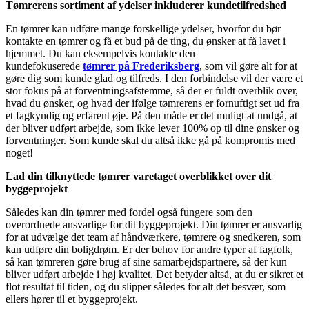
Tømrerens sortiment af ydelser inkluderer kundetilfredshed
En tømrer kan udføre mange forskellige ydelser, hvorfor du bør
kontakte en tømrer og få et bud på de ting, du ønsker at få lavet i
hjemmet. Du kan eksempelvis kontakte den
kundefokuserede
tømrer på Frederiksberg
, som vil gøre alt for at
gøre dig som kunde glad og tilfreds. I den forbindelse vil der være et
stor fokus på at forventningsafstemme, så der er fuldt overblik over,
hvad du ønsker, og hvad der ifølge tømrerens er fornuftigt set ud fra
et fagkyndig og erfarent øje. På den måde er det muligt at undgå, at
der bliver udført arbejde, som ikke lever 100% op til dine ønsker og
forventninger. Som kunde skal du altså ikke gå på kompromis med
noget!
Lad din tilknyttede tømrer varetaget overblikket over dit
byggeprojekt
Således kan din tømrer med fordel også fungere som den
overordnede ansvarlige for dit byggeprojekt. Din tømrer er ansvarlig
for at udvælge det team af håndværkere, tømrere og snedkeren, som
kan udføre din boligdrøm. Er der behov for andre typer af fagfolk,
så kan tømreren gøre brug af sine samarbejdspartnere, så der kun
bliver udført arbejde i høj kvalitet. Det betyder altså, at du er sikret et
flot resultat til tiden, og du slipper således for alt det besvær, som
ellers hører til et byggeprojekt.