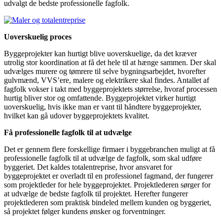
udvalgt de bedste professionelle fagfolk.
Uoverskuelig proces
Byggeprojekter kan hurtigt blive uoverskuelige, da det kræver
utrolig stor koordination at få det hele til at hænge sammen. Der skal
udvælges murere og tømrere til selve bygningsarbejdet, hvorefter
gulvmænd, VVS’ere, malere og elektrikere skal findes. Antallet af
fagfolk vokser i takt med byggeprojektets størrelse, hvoraf processen
hurtig bliver stor og omfattende. Byggeprojektet virker hurtigt
uoverskuelig, hvis ikke man er vant til håndtere byggeprojekter,
hvilket kan gå udover byggeprojektets kvalitet.
Få professionelle fagfolk til at udvælge
Det er gennem flere forskellige firmaer i byggebranchen muligt at få
professionelle fagfolk til at udvælge de fagfolk, som skal udføre
byggeriet. Det kaldes totalentreprise, hvor ansvaret for
byggeprojektet er overladt til en professionel fagmand, der fungerer
som projektleder for hele byggeprojektet. Projektlederen sørger for
at udvælge de bedste fagfolk til projektet. Herefter fungerer
projektlederen som praktisk bindeled mellem kunden og byggeriet,
så projektet følger kundens ønsker og forventninger.