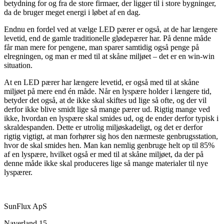
betydning for og fra de store firmaer, der ligger til i store bygninger,
da de bruger meget energi i løbet af en dag.
Endnu en fordel ved at vælge LED pærer er også, at de har længere
levetid, end de gamle traditionelle glødepærer har. På denne måde
får man mere for pengene, man sparer samtidig også penge på
elregningen, og man er med til at skåne miljøet – det er en win-win
situation.
At en LED pærer har længere levetid, er også med til at skåne
miljøet på mere end én måde. Når en lyspære holder i længere tid,
betyder det også, at de ikke skal skiftes ud lige så ofte, og der vil
derfor ikke blive smidt lige så mange pærer ud. Rigtig mange ved
ikke, hvordan en lyspære skal smides ud, og de ender derfor typisk i
skraldespanden. Dette er utrolig miljøskadeligt, og det er derfor
rigtig vigtigt, at man forhører sig hos den nærmeste genbrugsstation,
hvor de skal smides hen. Man kan nemlig genbruge helt op til 85%
af en lyspære, hvilket også er med til at skåne miljøet, da der på
denne måde ikke skal produceres lige så mange materialer til nye
lyspærer.
SunFlux ApS
Naverland 15