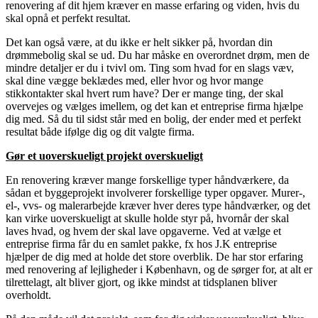
renovering af dit hjem kræver en masse erfaring og viden, hvis du
skal opnå et perfekt resultat.
Det kan også være, at du ikke er helt sikker på, hvordan din
drømmebolig skal se ud. Du har måske en overordnet drøm, men de
mindre detaljer er du i tvivl om. Ting som hvad for en slags væv,
skal dine vægge beklædes med, eller hvor og hvor mange
stikkontakter skal hvert rum have? Der er mange ting, der skal
overvejes og vælges imellem, og det kan et entreprise firma hjælpe
dig med. Så du til sidst står med en bolig, der ender med et perfekt
resultat både ifølge dig og dit valgte firma.
Gør et uoverskueligt projekt overskueligt
En renovering kræver mange forskellige typer håndværkere, da
sådan et byggeprojekt involverer forskellige typer opgaver. Murer-,
el-, vvs- og malerarbejde kræver hver deres type håndværker, og det
kan virke uoverskueligt at skulle holde styr på, hvornår der skal
laves hvad, og hvem der skal lave opgaverne. Ved at vælge et
entreprise firma får du en samlet pakke, fx hos J.K entreprise
hjælper de dig med at holde det store overblik. De har stor erfaring
med renovering af lejligheder i København, og de sørger for, at alt er
tilrettelagt, alt bliver gjort, og ikke mindst at tidsplanen bliver
overholdt.