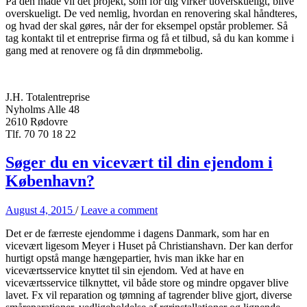
På den måde vil det projekt, som for dig virker uoverskueligt, blive
overskueligt. De ved nemlig, hvordan en renovering skal håndteres,
og hvad der skal gøres, når der for eksempel opstår problemer. Så
tag kontakt til et entreprise firma og få et tilbud, så du kan komme i
gang med at renovere og få din drømmebolig.
J.H. Totalentreprise
Nyholms Alle 48
2610 Rødovre
Tlf. 70 70 18 22
Søger du en vicevært til din ejendom i
København?
August 4, 2015
/
Leave a comment
Det er de færreste ejendomme i dagens Danmark, som har en
vicevært ligesom Meyer i Huset på Christianshavn. Der kan derfor
hurtigt opstå mange hængepartier, hvis man ikke har en
viceværtsservice knyttet til sin ejendom. Ved at have en
viceværtsservice tilknyttet, vil både store og mindre opgaver blive
lavet. Fx vil reparation og tømning af tagrender blive gjort, diverse