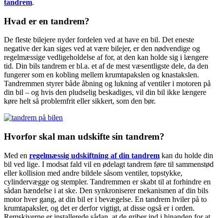
tandrem
.
Hvad er en tandrem?
De fleste bilejere nyder fordelen ved at have en bil. Det eneste
negative der kan siges ved at være bilejer, er den nødvendige og
regelmæssige vedligeholdelse af for, at den kan holde sig i længere
tid. Din bils tandrem er bl.a. et af de mest væsentligste dele, da den
fungerer som en kobling mellem krumtapakslen og knastakslen.
Tandremmen styrer både åbning og lukning af ventiler i motoren på
din bil – og hvis den pludselig beskadiges, vil din bil ikke længere
køre helt så problemfrit eller sikkert, som den bør.
Hvorfor skal man udskifte sin tandrem?
Med en
regelmæssig udskiftning af din tandrem
kan du holde din
bil ved lige. I modsat fald vil en ødelagt tandrem føre til sammenstød
eller kollision med andre bildele såsom ventiler, topstykke,
cylindervægge og stempler. Tandremmen er skabt til at forhindre en
sådan hændelse i at ske. Den synkroniserer mekanismen af din bils
motor hver gang, at din bil er i bevægelse. En tandrem hviler på to
krumtapaksler, og det er derfor vigtigt, at disse også er i orden.
Remskiverne er installerede sådan, at de griber ind i hinanden for at